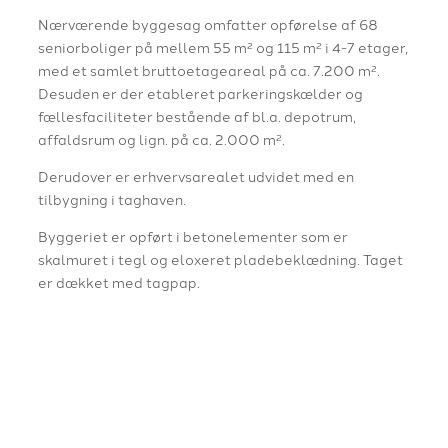
Nærværende byggesag omfatter opførelse af 68
seniorboliger på mellem 55 m² og 115 m² i 4-7 etager,
med et samlet bruttoetageareal på ca. 7.200 m².
Desuden er der etableret parkeringskælder og
fællesfaciliteter bestående af bl.a. depotrum,
affaldsrum og lign. på ca. 2.000 m².
Derudover er erhvervsarealet udvidet med en
tilbygning i taghaven.
Byggeriet er opført i betonelementer som er
skalmuret i tegl og eloxeret pladebeklædning. Taget
er dækket med tagpap.