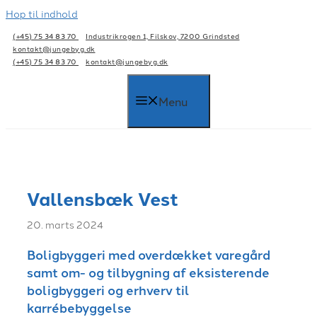
Hop til indhold
(+45) 75 34 83 70
Industrikrogen 1, Filskov, 7200 Grindsted
kontakt@jungebyg.dk
(+45) 75 34 83 70
kontakt@jungebyg.dk
Menu
Vallensbæk Vest
20. marts 2024
Boligbyggeri med overdækket varegård
samt om- og tilbygning af eksisterende
boligbyggeri og erhverv til
karrébebyggelse