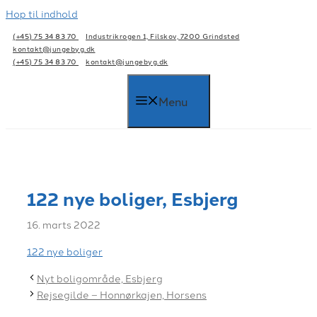
Hop til indhold
(+45) 75 34 83 70
Industrikrogen 1, Filskov, 7200 Grindsted
kontakt@jungebyg.dk
(+45) 75 34 83 70
kontakt@jungebyg.dk
Menu
122 nye boliger, Esbjerg
16. marts 2022
122 nye boliger
Nyt boligområde, Esbjerg
Rejsegilde – Honnørkajen, Horsens