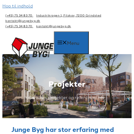
Hop til indhold
(+45) 75 34 83 70
Industrikrogen 1, Filskov, 7200 Grindsted
kontakt@jungebyg.dk
(+45) 75 34 83 70
kontakt@jungebyg.dk
Menu
Projekter
Se vores projekter og referencer her
Junge Byg har stor erfaring med