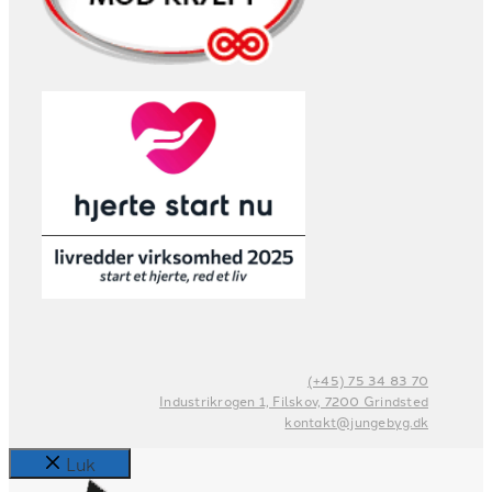
(+45) 75 34 83 70
Industrikrogen 1, Filskov, 7200 Grindsted
kontakt@jungebyg.dk
Luk