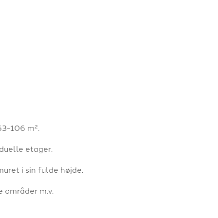
 63-106 m².
duelle etager.
ret i sin fulde højde.
e områder m.v.