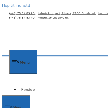
Hop til indhold
(+45) 75 34 83 70
Industrikrogen 1, Filskov, 7200 Grindsted
konta
(+45) 75 34 83 70
kontakt@jungebyg.dk
Menu
Forside
Menu