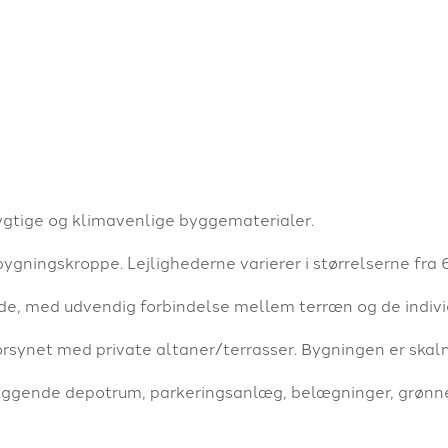
ygtige og klimavenlige byggematerialer.
 bygningskroppe. Lejlighederne varierer i størrelserne fra
de, med udvendig forbindelse mellem terræn og de indivi
synet med private altaner/terrasser. Bygningen er skalmu
iggende depotrum, parkeringsanlæg, belægninger, grønn