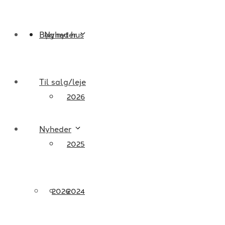
Byg nyt hus
Nyheder
Til salg/leje
2026
Nyheder
2025
2026
2024