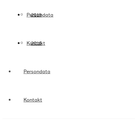
Persondata
2019
Kontakt
2018
Persondata
Kontakt