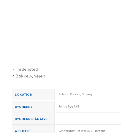
Hedensted
Bakkely, Vejen
LOKATION
Schaub Parken, Esbjerg
BYGHERRE
Junge Byg A/S
BYGHERRERÅDGIVER
ARKITEKT
Ginneruparkitekter A/S, Horsens