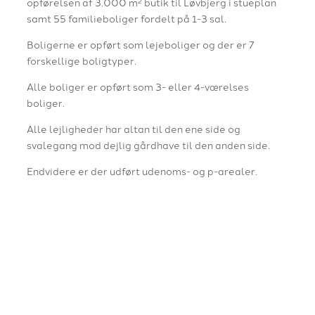
opførelsen af 3.000 m² butik til Løvbjerg i stueplan
samt 55 familieboliger fordelt på 1-3 sal.
Boligerne er opført som lejeboliger og der er 7
forskellige boligtyper.
Alle boliger er opført som 3- eller 4-værelses
boliger.
Alle lejligheder har altan til den ene side og
svalegang mod dejlig gårdhave til den anden side.
Endvidere er der udført udenoms- og p-arealer.