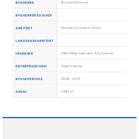
BYGHERRE
Billund Kommune
BYGHERRERÅDGIVER
ARKITEKT
Rambøll Architects, Århus
LANDSKABSARKITEKT
INGENIØR
OBH Rådg. Ingeniører A/S, Odense
ENTREPRISEFORM
Fagentreprise
BYGGEPERIODE
2018 – 2019
AREAL
1.587 m²