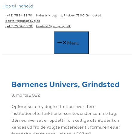
Hop til indhold
(+45) 75 34 83 70
Industrikrogen 1, Filskov, 7200 Grindsted
kontakt@jungebyg.dk
(+45) 75 34 83 70
kontakt@jungebyg.dk
Menu
Børnenes Univers, Grindsted
9. marts 2022
Opførelse af ny daginstitution, hvor flere
institutionelle funktioner samles under samme tag.
Børneuniverset er opdelt i forskellige afsnit, der kan
kendes ud fra de valgte materialer til formuren eller
facadebeklædningen, i alt ca. 1.587 m²