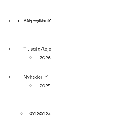
Byg nyt hus
Nyheder
Til salg/leje
2026
Nyheder
2025
2026
2024