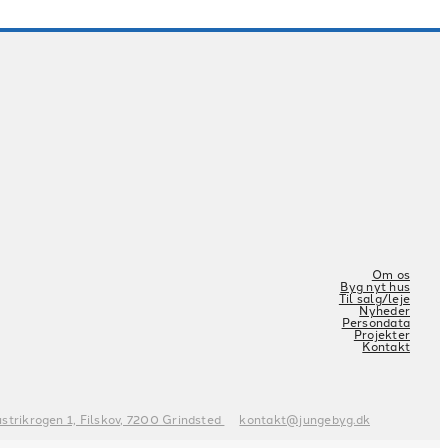
Om os
Byg nyt hus
Til salg/leje
Nyheder
Persondata
Projekter
Kontakt
ustrikrogen 1, Filskov, 7200 Grindsted
kontakt@jungebyg.dk