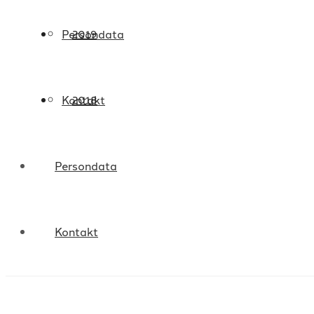
Persondata
2019
Kontakt
2018
Persondata
Kontakt