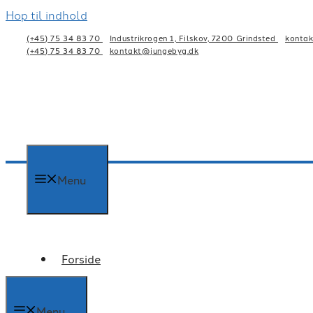
Hop til indhold
(+45) 75 34 83 70
Industrikrogen 1, Filskov, 7200 Grindsted
konta
(+45) 75 34 83 70
kontakt@jungebyg.dk
Menu
Forside
Menu