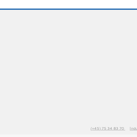
(+45) 75 34 83 70
Ind