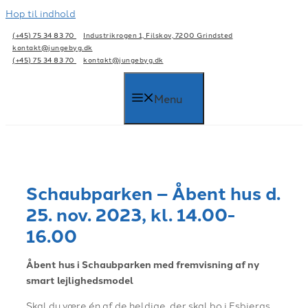
Hop til indhold
(+45) 75 34 83 70
Industrikrogen 1, Filskov, 7200 Grindsted
kontakt@jungebyg.dk
(+45) 75 34 83 70
kontakt@jungebyg.dk
Menu
Schaubparken – Åbent hus d.
25. nov. 2023, kl. 14.00-
16.00
Åbent hus i Schaubparken med fremvisning af ny
smart lejlighedsmodel
Skal du være én af de heldige, der skal bo i Esbjergs