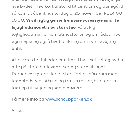
nye bydel, med kort afstand til centrum og banegård,
så kom til åbent hus lørdag d. 25. november kl. 14.00-
16.00.
Vi vil rigtig gerne fremvise vores nye smarte
lejlighedsmodel med stor stue
. Få et kig i
lejlighederne, fornem atmosfæren og området med
egne øjne og også livet omkring den nye Løvbjerg
butik.
Alle vores lejligheder er udført i høj kvalitet og byder
alle på store badeværelser og store altaner.
Derudover følger der et stort fælles gårdrum med
legeplads, væksthuse og træterrasser, hvor der er
lagt op til hygge og sammenværd.
Få mere info på
www.schaubparken.dk
Vi ses!