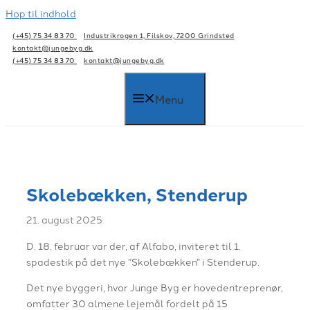
Hop til indhold
(+45) 75 34 83 70
Industrikrogen 1, Filskov, 7200 Grindsted
kontakt@jungebyg.dk
(+45) 75 34 83 70
kontakt@jungebyg.dk
Menu
Skolebækken, Stenderup
21. august 2025
D. 18. februar var der, af Alfabo, inviteret til 1.
spadestik på det nye ”Skolebækken” i Stenderup.
Det nye byggeri, hvor Junge Byg er hovedentreprenør,
omfatter 30 almene lejemål fordelt på 15