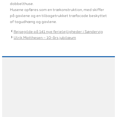
dobbelthuse.
Husene opføres som en trækonstruktion, med skiffer
på gavlene og en tilbagetrukket træfacade beskyttet
af tagudhæng og gavlene.
Rejsegilde på 141 nye ferielejligheder i Søndervig
Ulrik Matthesen – 10-års jubilæum