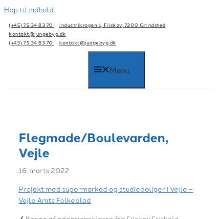
Hop til indhold
(+45) 75 34 83 70
Industrikrogen 1, Filskov, 7200 Grindsted
kontakt@jungebyg.dk
(+45) 75 34 83 70
kontakt@jungebyg.dk
Menu
Flegmade/Boulevarden,
Vejle
16. marts 2022
Projekt med supermarked og studieboliger i Vejle –
Vejle Amts Folkeblad
Besøg af adoptionsklasse fra Filskov Friskole